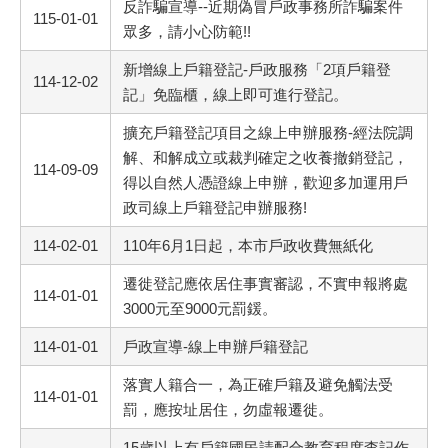
反詐騙宣導--近期偽冒戶政事務所詐騙案件
115-01-01
眾多，請小心防範!!
新增線上戶籍登記-戶政服務「2項戶籍登
114-12-02
記」免臨櫃，線上即可進行登記。
擴充戶籍登記項目之線上申辦服務-經法院調
解、和解成立或裁判確定之收養撤銷登記，
114-09-09
得以自然人憑證線上申辦，歡迎多加運用戶
政司線上戶籍登記申辦服務!
114-02-01
110年6月1日起，本市戶政收費無紙化
遷徙登記應依居住事實審認，不實申報將處
114-01-01
3000元至9000元罰鍰。
114-01-01
戶政宣導-線上申辦戶籍登記
落實人籍合一，為正確戶籍及避免觸法受
114-01-01
罰，應按址居住，勿虛報遷徙。
15歲以上有戶籍國民請配合教育程度查記作