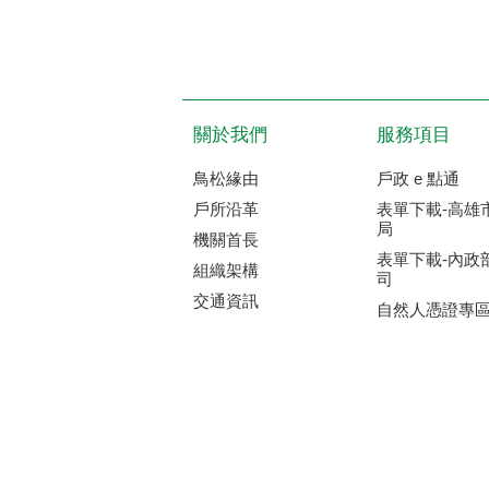
關於我們
服務項目
鳥松緣由
戶政 e 點通
戶所沿革
表單下載-高雄
局
機關首長
表單下載-內政
組織架構
司
交通資訊
自然人憑證專