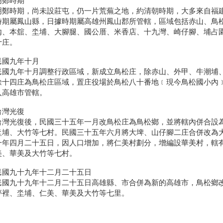
明鄭時期
明鄭時期，尚未設莊屯，仍一片荒蕪之地，約清朝時期，大多來自福
時期屬鳳山縣，日據時期屬高雄州鳳山郡所管轄，區域包括赤山、鳥
內、本舘、坔埔、大腳腿、國公厝、米香店、十九灣、崎仔腳、埔占園
十庄。
民國九年十月
民國九年十月調整行政區域，新成立鳥松庄，除赤山、外甲、牛潮埔
餘十四庄為鳥松庄區域，置庄役場於鳥松八十番地﹝現今鳥松國小內
入高雄市管轄。
台灣光復
台灣光復後，民國三十五年一月改鳥松庄為鳥松鄉，並將轄內併合設
坔埔、大竹等七村。民國三十五年六月將大埤、山仔腳二庄合併改為大
一年四月二十五日，因人口增加，將仁美村劃分，增編設華美村，轄
美、華美及大竹等七村。
民國九十九年十二月二十五日
民國九十九年十二月二十五日高雄縣、市合併為新的高雄市，鳥松鄉
夢裡、坔埔、仁美、華美及大竹等七里。