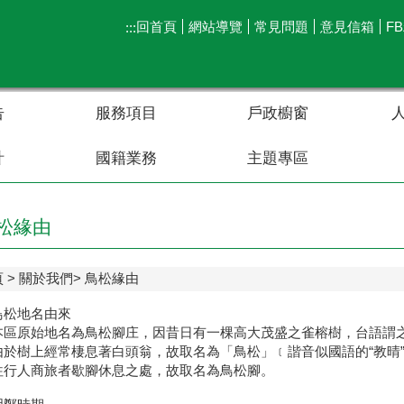
回首頁
網站導覽
常見問題
意見信箱
F
:::
告
服務項目
戶政櫥窗
計
國籍業務
主題專區
松緣由
頁
關於我們
鳥松緣由
鳥松地名由來
本區原始地名為鳥松腳庄，因昔日有一棵高大茂盛之雀榕樹，台語謂
由於樹上經常棲息著白頭翁，故取名為「鳥松」﹝諧音似國語的“教晴
往行人商旅者歇腳休息之處，故取名為鳥松腳。