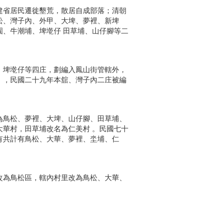
建省居民遷徙墾荒，散居自成部落；清朝
松、灣子內、外甲、大埤、夢裡、新埤
、牛潮埔、埤墘仔 田草埔、山仔腳等二
、埤墘仔等四庄，劃編入鳳山街管轄外，
﹞，民國二十九年本舘、灣子內二庄被編
為鳥松、夢裡、大埤、山仔腳、田草埔、
華村，田草埔改名為仁美村 。民國七十
有共計有鳥松、大華、夢裡、坔埔、仁
改為鳥松區，轄內村里改為鳥松、大華、