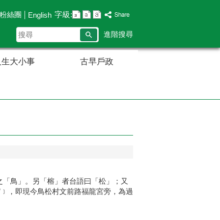
字級:
B粉絲團
English
搜
進階搜尋
尋
人生大小事
古早戶政
之「鳥」。另「榕」者台語曰「松」；又
”﹞，即現今鳥松村文前路福龍宮旁，為過