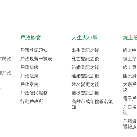
戶政櫥窗
人生大小事
線上
戶籍登記須知
出生登記之後
線上申
市民政
戶政規費一覽表
死亡登記之後
線上預
戶政罰鍰
結婚登記之後
線上查
部戶政
戶政法規
離婚登記之後
國民身
戶政案例
姓名變更之後
大宗戶
區
統
戶政便民服務
遷徙登記之後
電子戶
行動戶政所
高雄市成年禮報名須
知
戶口名
詢
戶籍資
通報服