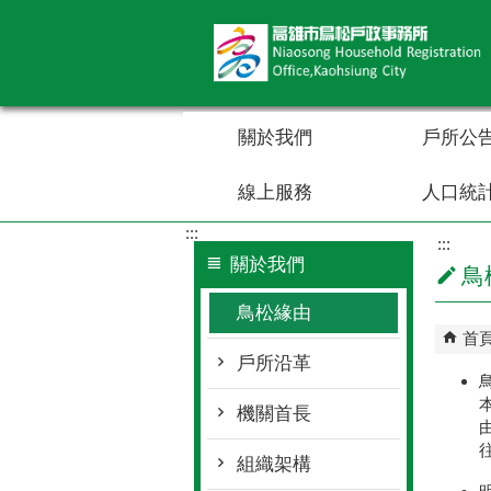
跳到主要內容區塊
關於我們
戶所公
線上服務
人口統
:::
:::
關於我們
鳥
鳥松緣由
首
戶所沿革
機關首長
組織架構