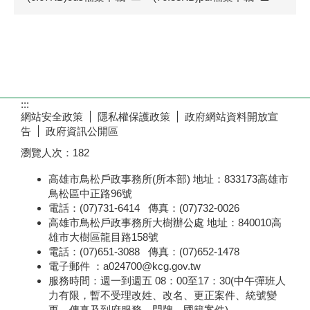
:::
網站安全政策
隱私權保護政策
政府網站資料開放宣
告
政府資訊公開區
瀏覽人次：
182
高雄市鳥松戶政事務所(所本部) 地址：833173高雄市
鳥松區中正路96號
電話：(07)731-6414 傳真：(07)732-0026
高雄市鳥松戶政事務所大樹辦公處 地址：840010高
雄市大樹區龍目路158號
電話：(07)651-3088 傳真：(07)652-1478
電子郵件 ：a024700@kcg.gov.tw
服務時間：週一到週五 08：00至17：30(中午彈班人
力有限，暫不受理改姓、改名、更正案件、統號變
更、傳真及到府服務、門牌、國籍案件)