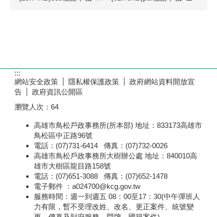
:::
網站安全政策
隱私權保護政策
政府網站資料開放宣
告
政府資訊公開區
瀏覽人次：
64
高雄市鳥松戶政事務所(所本部) 地址：833173高雄市
鳥松區中正路96號
電話：(07)731-6414 傳真：(07)732-0026
高雄市鳥松戶政事務所大樹辦公處 地址：840010高
雄市大樹區龍目路158號
電話：(07)651-3088 傳真：(07)652-1478
電子郵件 ：a024700@kcg.gov.tw
服務時間：週一到週五 08：00至17：30(中午彈班人
力有限，暫不受理改姓、改名、更正案件、統號變
更、傳真及到府服務、門牌、國籍案件)