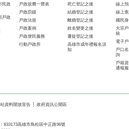
市民政
戶政規費一覽表
死亡登記之後
線上預
戶政罰鍰
結婚登記之後
線上查
部戶政
戶政法規
離婚登記之後
國民身
戶政案例
姓名變更之後
大宗戶
區
統
戶政便民服務
遷徙登記之後
電子戶
行動戶政所
高雄市成年禮報名須
知
戶口名
詢
戶籍資
通報服
網站資料開放宣告
政府資訊公開區
833173高雄市鳥松區中正路96號