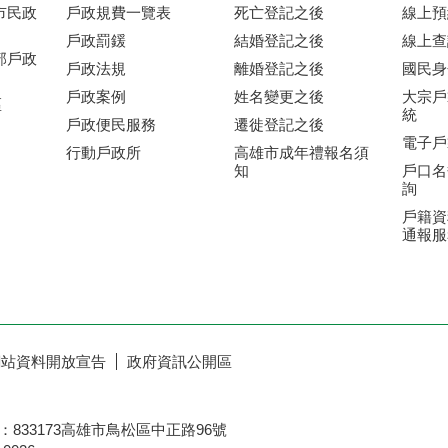
市民政
戶政規費一覽表
死亡登記之後
線上預
戶政罰鍰
結婚登記之後
線上查
部戶政
戶政法規
離婚登記之後
國民身
戶政案例
姓名變更之後
大宗戶
區
統
戶政便民服務
遷徙登記之後
電子戶
行動戶政所
高雄市成年禮報名須
知
戶口名
詢
戶籍資
通報服
網站資料開放宣告
政府資訊公開區
833173高雄市鳥松區中正路96號