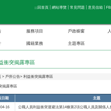
回首頁
網站導覽
常見問題
意見信箱
F
:::
告
服務項目
戶政櫥窗
計
國籍業務
主題專區
益衝突揭露專區
頁
戶所公告
利益衝突揭露專區
突揭露專區
版日期
主題
-04-16
公職人員利益衝突迴避法第14條第2項公職人員及關係人