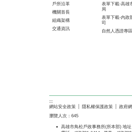
戶所沿革
表單下載-高雄
局
機關首長
表單下載-內政
組織架構
司
交通資訊
自然人憑證專
:::
網站安全政策
隱私權保護政策
政府
瀏覽人次：
645
高雄市鳥松戶政事務所(所本部) 地址：