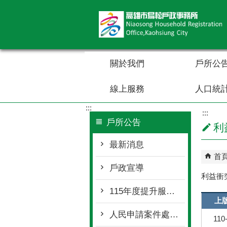
跳到主要內容區塊
關於我們
戶所公
線上服務
人口統
:::
:::
戶所公告
利
最新消息
首
戶政宣導
利益衝
115年度提升服務工作計畫
上
人民申請案件處理時限
110