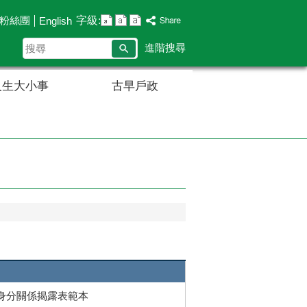
字級:
B粉絲團
English
搜
進階搜尋
尋
人生大小事
古早戶政
身分關係揭露表範本