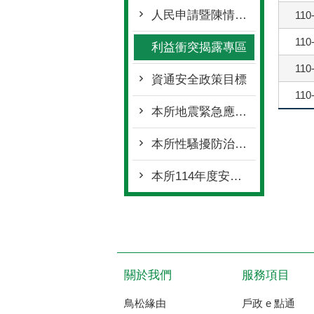
人民申請暨陳情案件處理要點
110
110
利益衝突揭露專區
110
資通安全政策目標
110
本所地震緊急應變計畫
本所性騷擾防治措施、申訴及懲戒規範
本所114年度安全及衛生防護委員會書面報告
關於我們
服務項目
鳥松緣由
戶政 e 點通