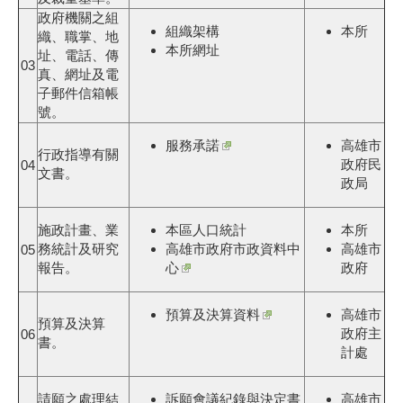
政府機關之組
組織架構
本所
織、職掌、地
本所網址
址、電話、傳
03
真、網址及電
子郵件信箱帳
號。
服務承諾
高雄市
行政指導有關
政府民
04
文書。
政局
施政計畫、業
本區人口統計
本所
務統計及研究
高雄市政府市政資料中
高雄市
05
報告。
心
政府
預算及決算資料
高雄市
預算及決算
政府主
06
書。
計處
請願之處理結
訴願會議紀錄與決定書
高雄市