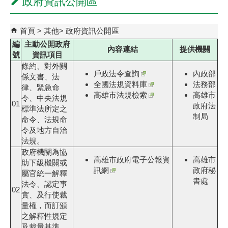
政府資訊公開區
首頁
其他
政府資訊公開區
編
主動公開政府
內容連結
提供機關
號
資訊項目
條約、對外關
戶政法令查詢
內政部
係文書、法
全國法規資料庫
法務部
律、緊急命
高雄市法規檢索
高雄市
令、中央法規
01
政府法
標準法所定之
制局
命令、法規命
令及地方自治
法規。
政府機關為協
高雄市政府電子公報資
高雄市
助下級機關或
訊網
政府秘
屬官統一解釋
書處
法令、認定事
02
實、及行使裁
量權，而訂頒
之解釋性規定
及裁量基準。