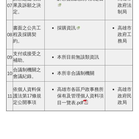
果及訴願之決
政府法
07
定。
制局
書面之公共工
採購資訊
高雄市
程及採購契
政府工
08
約。
務局
支付或接受之
本所目前無該類資訊
09
補助。
合議制機關之
本所非合議制機關
10
會議紀錄。
依個人資料保
高雄市各區戶政事務所
高雄市
護法第17條規
保有及管理個人資料項
政府民
11
定公開事項
政局
目一覽表.pdf